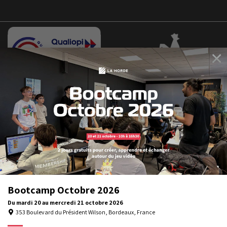
×
Bootcamp
Octobre
2026
Bootcamp Octobre 2026
Du
mardi 20
au
mercredi 21
octobre 2026
353 Boulevard du Président Wilson, Bordeaux, France