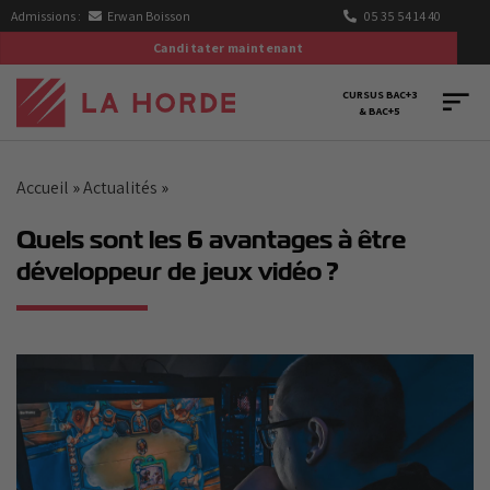
Passer
Admissions :
Erwan Boisson
05 35 54 14 40
au
Canditater maintenant
contenu
CURSUS BAC+3
& BAC+5
Accueil
»
Actualités
»
Quels sont les 6 avantages à être
développeur de jeux vidéo ?