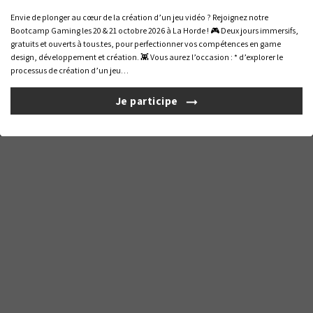
Nous utilisons des cookies pour vous offrir la meilleure expérience
Envie de plonger au cœur de la création d’un jeu vidéo ? Rejoignez notre
Gérer la confidentialité
Mentions légales
Formations professionnelles
sur notre site. Pour en savoir plus sur les cookies utilisés, gérez
Bootcamp Gaming les 20 & 21 octobre 2026 à La Horde ! 🎮 Deux jours immersifs,
préférences
vos
. Pour plus d'informations,
consultez notre
gratuits et ouverts à tous.tes, pour perfectionner vos compétences en game
Livret
Certificat
politique de confidentialité
.
design, développement et création. 👾 Vous aurez l’occasion : * d’explorer le
d'accueil
Qualiopi
processus de création d’un jeu…
Tout refuser
Choisir
© 2026 La Horde – Si vous êtes en situation de handicap, vous pouvez nous
contacter pour organiser votre accueil dans les meilleures conditions.
Je participe
Tout accepter