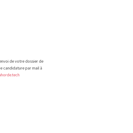
envoi de votre dossier de
re
candidature
par mail à
horde.tech