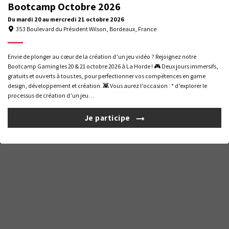
Bootcamp Octobre 2026
Du
mardi 20
au
mercredi 21
octobre 2026
353 Boulevard du Président Wilson, Bordeaux, France
Nous utilisons des cookies pour vous offrir la meilleure expérience
Envie de plonger au cœur de la création d’un jeu vidéo ? Rejoignez notre
Gérer la confidentialité
Mentions légales
Formations professionnelles
sur notre site. Pour en savoir plus sur les cookies utilisés, gérez
Bootcamp Gaming les 20 & 21 octobre 2026 à La Horde ! 🎮 Deux jours immersifs,
préférences
vos
. Pour plus d'informations,
consultez notre
gratuits et ouverts à tous.tes, pour perfectionner vos compétences en game
Livret
Certificat
politique de confidentialité
.
design, développement et création. 👾 Vous aurez l’occasion : * d’explorer le
d'accueil
Qualiopi
processus de création d’un jeu…
Tout refuser
Choisir
© 2026 La Horde – Si vous êtes en situation de handicap, vous pouvez nous
contacter pour organiser votre accueil dans les meilleures conditions.
Je participe
Tout accepter