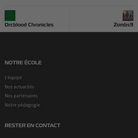
étudiant
étudiant
étudiant
à
à
à
La
La
La
Orcblood Chronicles
Zombs9
Horde
Horde
Horde
NOTRE ÉCOLE
L'équipe
Nos actualités
Nos partenaires
Notre pédagogie
RESTER EN CONTACT