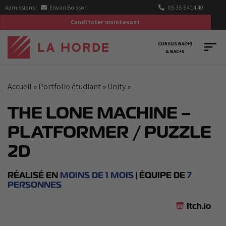
Passer
Admissions :
Erwan Boisson
05 35 54 14 40
au
Canditater maintenant
contenu
CURSUS BAC+3
& BAC+5
Accueil
»
Portfolio étudiant
»
Unity
»
THE LONE MACHINE –
PLATFORMER / PUZZLE
2D
RÉALISÉ EN
MOINS DE 1 MOIS
| ÉQUIPE DE
7
PERSONNES
Itch.io