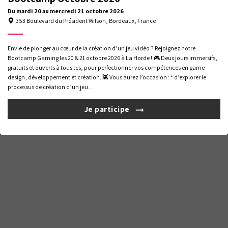
Du
mardi 20
au
mercredi 21
octobre 2026
353 Boulevard du Président Wilson, Bordeaux, France
Nous utilisons des cookies pour vous offrir la meilleure expérience
Envie de plonger au cœur de la création d’un jeu vidéo ? Rejoignez notre
Gérer la confidentialité
Mentions légales
Formations professionnelles
sur notre site. Pour en savoir plus sur les cookies utilisés, gérez
Bootcamp Gaming les 20 & 21 octobre 2026 à La Horde ! 🎮 Deux jours immersifs,
préférences
vos
. Pour plus d'informations,
consultez notre
gratuits et ouverts à tous.tes, pour perfectionner vos compétences en game
Livret
Certificat
politique de confidentialité
.
design, développement et création. 👾 Vous aurez l’occasion : * d’explorer le
d'accueil
Qualiopi
processus de création d’un jeu…
Tout refuser
Choisir
© 2026 La Horde – Si vous êtes en situation de handicap, vous pouvez nous
contacter pour organiser votre accueil dans les meilleures conditions.
Je participe
Tout accepter