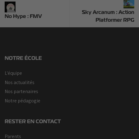
à
à
La
La
Sky Arcanum : Action
No Hype : FMV
Horde
Horde
Platformer RPG
NOTRE ÉCOLE
L'équipe
Nos actualités
Nos partenaires
Notre pédagogie
RESTER EN CONTACT
Parents