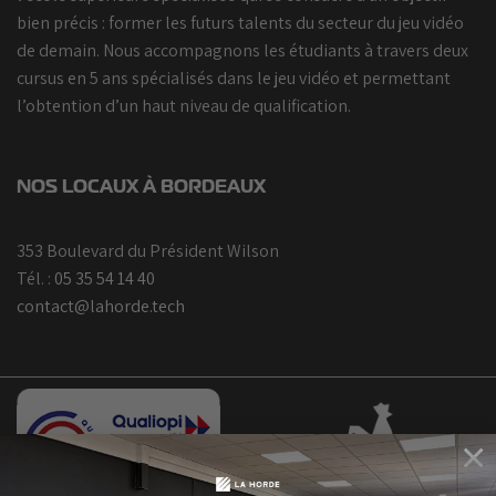
bien précis : former les futurs talents du secteur du jeu vidéo
de demain. Nous accompagnons les étudiants à travers deux
cursus en 5 ans spécialisés dans le jeu vidéo et permettant
l’obtention d’un haut niveau de qualification.
NOS LOCAUX À BORDEAUX
353 Boulevard du Président Wilson
Tél. :
05 35 54 14 40
contact@lahorde.tech
×
Bootcamp
Octobre