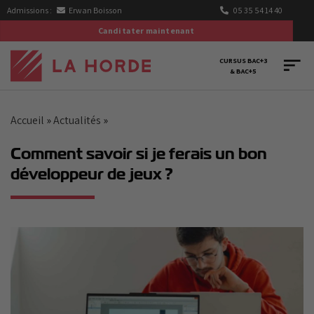
Passer
Admissions :
Erwan Boisson
05 35 54 14 40
au
Canditater maintenant
contenu
CURSUS BAC+3
& BAC+5
Accueil
»
Actualités
»
Comment savoir si je ferais un bon
développeur de jeux ?