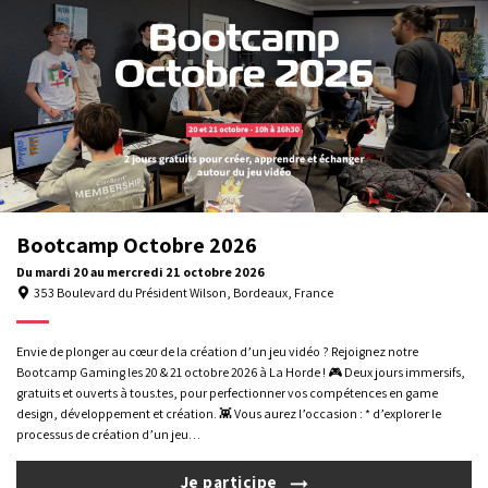
2026
Bootcamp Octobre 2026
Du
mardi 20
au
mercredi 21
octobre 2026
353 Boulevard du Président Wilson, Bordeaux, France
Nous utilisons des cookies pour vous offrir la meilleure expérience
Envie de plonger au cœur de la création d’un jeu vidéo ? Rejoignez notre
Gérer la confidentialité
Mentions légales
Formations professionnelles
sur notre site. Pour en savoir plus sur les cookies utilisés, gérez
Bootcamp Gaming les 20 & 21 octobre 2026 à La Horde ! 🎮 Deux jours immersifs,
préférences
vos
. Pour plus d'informations,
consultez notre
gratuits et ouverts à tous.tes, pour perfectionner vos compétences en game
Livret
Certificat
politique de confidentialité
.
design, développement et création. 👾 Vous aurez l’occasion : * d’explorer le
d'accueil
Qualiopi
processus de création d’un jeu…
Tout refuser
Choisir
© 2026 La Horde – Si vous êtes en situation de handicap, vous pouvez nous
contacter pour organiser votre accueil dans les meilleures conditions.
Je participe
Tout accepter