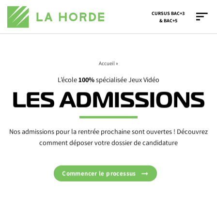
Passer
CURSUS BAC+3
au
& BAC+5
contenu
Accueil
»
L’école
100%
spécialisée Jeux Vidéo
LES ADMISSIONS
Nos admissions pour la rentrée prochaine sont ouvertes ! Découvrez
comment déposer votre dossier de candidature
Commencer le processus