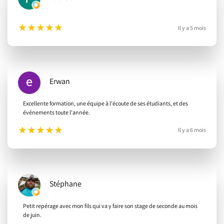
★
★
★
★
★
Il y a 5 mois
Erwan
Excellente formation, une équipe à l'écoute de ses étudiants, et des
événements toute l'année.
★
★
★
★
★
Il y a 6 mois
Stéphane
Petit repérage avec mon fils qui va y faire son stage de seconde au mois
de juin.