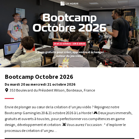
Octobre
2026
Bootcamp Octobre 2026
Du
mardi 20
au
mercredi 21
octobre 2026
353 Boulevard du Président Wilson, Bordeaux, France
Nous utilisons des cookies pour vous offrir la meilleure expérience
Envie de plonger au cœur de la création d’un jeu vidéo ? Rejoignez notre
Gérer la confidentialité
Mentions légales
Formations professionnelles
sur notre site. Pour en savoir plus sur les cookies utilisés, gérez
Bootcamp Gaming les 20 & 21 octobre 2026 à La Horde ! 🎮 Deux jours immersifs,
préférences
vos
. Pour plus d'informations,
consultez notre
gratuits et ouverts à tous.tes, pour perfectionner vos compétences en game
Livret
Certificat
politique de confidentialité
.
design, développement et création. 👾 Vous aurez l’occasion : * d’explorer le
d'accueil
Qualiopi
processus de création d’un jeu…
Tout refuser
Choisir
© 2026 La Horde – Si vous êtes en situation de handicap, vous pouvez nous