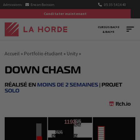
Passer
Admissions :
Erwan Boisson
05 35 54 14 40
au
Canditater maintenant
contenu
CURSUS BAC+3
& BAC+5
Accueil
»
Portfolio étudiant
»
Unity
»
DOWN CHASM
RÉALISÉ EN
MOINS DE 2 SEMAINES
| PROJET
SOLO
Itch.io