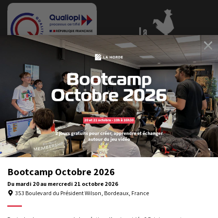
×
Bootcamp
Octobre
2026
Bootcamp Octobre 2026
Du
mardi 20
au
mercredi 21
octobre 2026
353 Boulevard du Président Wilson, Bordeaux, France
Gérer la confidentialité
Mentions légales
Formations professionnelles
Nous utilisons des cookies pour vous offrir la meilleure expérience