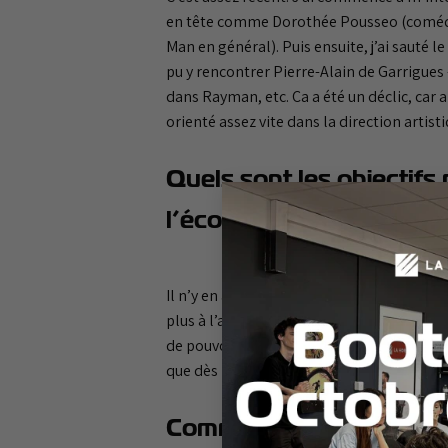
en tête comme Dorothée Pousseo (comédie
Man en général). Puis ensuite, j’ai sauté l
pu y rencontrer Pierre-Alain de Garrigue
dans Rayman, etc. Ça a été un déclic, car a
orienté assez vite dans la direction artis
Quels sont les objectifs
Bootcamp
l’école ?
Octobre
2026
Il n’y en a pas vraiment. Je dirais simple
plus à l’aise à l’oral. C’est tout un exerc
de pouvoir s’amuser avant tout, parce qu’
que dès la première le concept a pu génére
Comment s’intègrent les