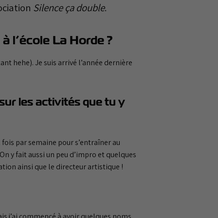
ociation
Silence ça double
.
 à l’école La Horde ?
nt hehe). Je suis arrivé l’année dernière
sur les activités que tu y
1 fois par semaine pour s’entraîner au
n y fait aussi un peu d’impro et quelques
ion ainsi que le directeur artistique !
mais j’ai commencé à avoir quelques noms