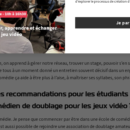
d’explorer le processus de création 
asso n’est pas exclusive à l’école. Des gens de l’extérieur peuvent v
’école. Maintenant, c’est sûr qu’il faut bien un objectif « caché » qu
 lot en ce qui concerne notre intégration à nos cours :
Je par
r du texte narratif, leurs impacts, la manière dont tout cela peut ê
 exemples concrets de comment on narre un récit, ce qui est import
studio en tant que Narrative Designer.
ée, on apprend à gérer notre réseau, trouver un stage, pouvoir s’en 
se tous à un moment donné un entretien souvent décisif dans un enje
médie ça aide à être plus à l’aise, à maîtriser ses syllabes, son phr
es recommandations pour les étudiants 
édien de doublage pour les jeux vidéo 
médie. Je pense que commencer par être dans une école de comédie
 est aussi possible de rejoindre une association de doublage amateu