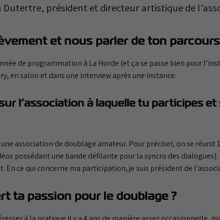
 Dutertre, président et directeur artistique de l’ass
èvement et nous parler de ton parcours
année de programmation à La Horde (et ça se passe bien pour l’insta
ry, en salon et dans une interview après une instance.
ur l’association à laquelle tu participes et 
t une association de doublage amateur. Pour préciser, on se réunit 
os possédant une bande défilante pour la syncro des dialogues). O
 En ce qui concerne ma participation, je suis président de l’associat
 ta passion pour le doublage ?
éresser à la pratique il y a 4 ans de manière assez occasionnelle, 