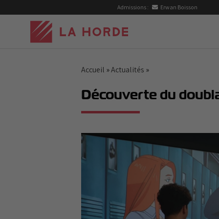
Passer
Admissions :
Erwan Boisson
au
contenu
Accueil
»
Actualités
»
Découverte du doubla