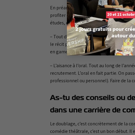
En préambule, je rappellerais juste que l’
profiter de l’association qu’un membre de l
études, et je crois que 2 points sortent du
– Tout d’abord les dialogues, pratiquer su
le récit permet entre autres d’avoir des
en game design ou si on est dans un gros 
– L’aisance à l’oral. Tout au long de l’ann
recrutement. L’oral en fait partie. On pas
professionnel ou personnel). Faire de la co
As-tu des conseils ou d
dans une carrière de com
Le doublage, c’est concrètement de la co
comédie théâtrale, c’est un bon début. Il