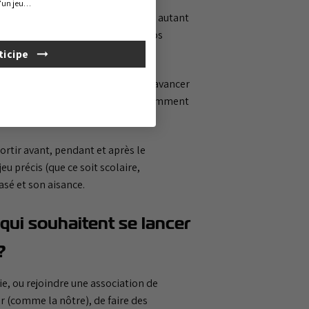
d’un jeu…
enir en échange d’une cotisation et autant
i puisse faire la passerelle avec nos
ticipe
tre joué et comment tout cela fait avancer
ant quand on fait du jeu vidéo notamment
sortir avant, pendant et après le
u précis (que ce soit scolaire,
asé et son aisance.
qui souhaitent se lancer
?
, ou rejoindre une association de
r (comme la nôtre), de faire des