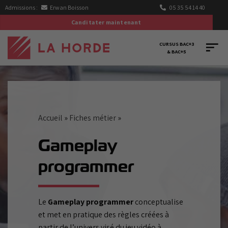
Passer
Admissions :
Erwan Boisson
05 35 54 14 40
au
Canditater maintenant
contenu
CURSUS BAC+3
& BAC+5
Accueil
»
Fiches métier
»
Gameplay
programmer
Le
Gameplay programmer
conceptualise
et met en pratique des règles créées à
partir de l’univers visé du jeu vidéo à