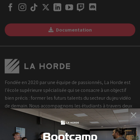
Documentation
Fondée en 2020 par une équipe de passionnés, La Horde est
l’école supérieure spécialisée qui se consacre à un objectif
bien précis : former les futurs talents du secteur du jeu vidéo
de demain. Nous accompagnons les étudiants à travers deux
×
Bootcamp
cursus en 5 ans spécialisés dans le jeu vidéo et permettant
Octobre
l’obtention d’un haut niveau de qualification.
2026