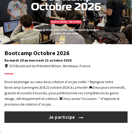
NOS LOCAUX À BORDEAUX
353 Boulevard du Président Wilson
Tél. :
05 35 54 14 40
contact@lahorde.tech
Bootcamp Octobre 2026
Du
mardi 20
au
mercredi 21
octobre 2026
353 Boulevard du Président Wilson, Bordeaux, France
Nous utilisons des cookies pour vous offrir la meilleure expérience
Envie de plonger au cœur de la création d’un jeu vidéo ? Rejoignez notre
sur notre site. Pour en savoir plus sur les cookies utilisés, gérez
Bootcamp Gaming les 20 & 21 octobre 2026 à La Horde ! 🎮 Deux jours immersifs,
préférences
vos
. Pour plus d'informations,
consultez notre
gratuits et ouverts à tous.tes, pour perfectionner vos compétences en game
politique de confidentialité
.
design, développement et création. 👾 Vous aurez l’occasion : * d’explorer le
processus de création d’un jeu…
Tout refuser
Choisir
Je participe
Tout accepter