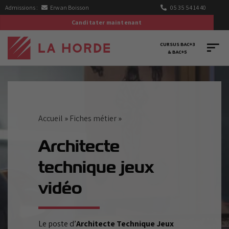
Passer
Admissions :
Erwan Boisson
05 35 54 14 40
au
Canditater maintenant
contenu
CURSUS BAC+3
& BAC+5
Accueil
»
Fiches métier
»
Architecte
technique jeux
vidéo
Le poste d’
Architecte Technique Jeux