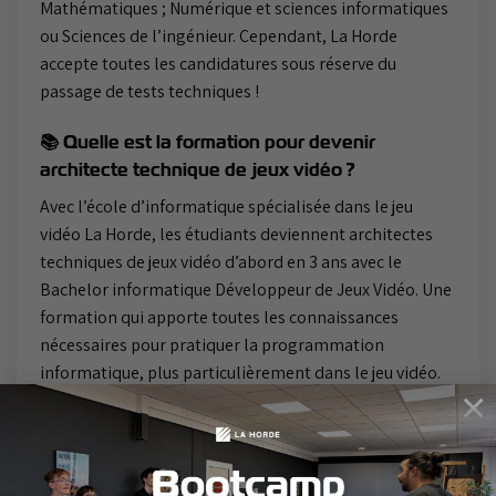
Mathématiques ; Numérique et sciences informatiques
ou Sciences de l’ingénieur. Cependant, La Horde
accepte toutes les candidatures sous réserve du
passage de tests techniques !
📚 Quelle est la formation pour devenir
architecte technique de jeux vidéo ?
Avec l’école d’informatique spécialisée dans le jeu
vidéo La Horde, les étudiants deviennent architectes
techniques de jeux vidéo d’abord en 3 ans avec le
Bachelor informatique Développeur de Jeux Vidéo. Une
formation qui apporte toutes les connaissances
nécessaires pour pratiquer la programmation
informatique, plus particulièrement dans le jeu vidéo.
×
Bootcamp
Ensuite, pour acquérir davantage de compétences et
Octobre
obtenir les outils pour manager une équipe et savoir
2026
mener un projet, l’école donne l’occasion à chacun de
continuer en Mastère informatique Architecte