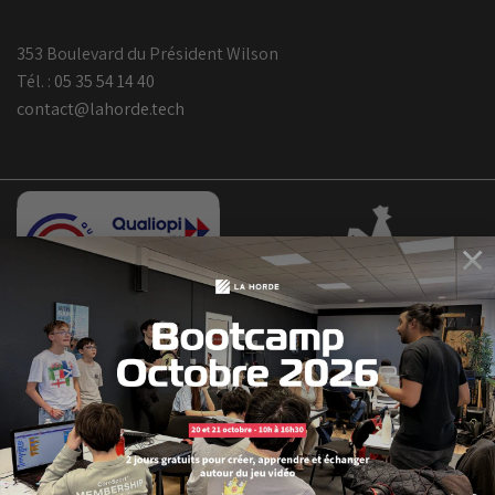
353 Boulevard du Président Wilson
Tél. :
05 35 54 14 40
contact@lahorde.tech
×
Bootcamp
Octobre
2026