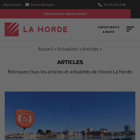
Passer
Admissions :
Erwan Boisson
05 35 54 14 40
au
Canditater maintenant
contenu
CURSUS BAC+3
& BAC+5
Accueil
»
Actualités
»
Articles
»
ARTICLES
Retrouvez tous les articles et actualités de l’école La Horde.