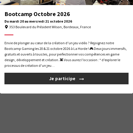
Bootcamp Octobre 2026
Du
mardi 20
au
mercredi 21
octobre 2026
353 Boulevard du Président Wilson, Bordeaux, France
Nous utilisons des cookies pour vous offrir la meilleure expérience
Envie de plonger au cœur de la création d’un jeu vidéo ? Rejoignez notre
Gérer la confidentialité
Mentions légales
Formations professionnelles
sur notre site. Pour en savoir plus sur les cookies utilisés, gérez
Bootcamp Gaming les 20 & 21 octobre 2026 à La Horde ! 🎮 Deux jours immersifs,
préférences
vos
. Pour plus d'informations,
consultez notre
gratuits et ouverts à tous.tes, pour perfectionner vos compétences en game
Livret
Certificat
politique de confidentialité
.
design, développement et création. 👾 Vous aurez l’occasion : * d’explorer le
d'accueil
Qualiopi
processus de création d’un jeu…
Tout refuser
Choisir
© 2026 La Horde – Si vous êtes en situation de handicap, vous pouvez nous
contacter pour organiser votre accueil dans les meilleures conditions.
Je participe
Tout accepter