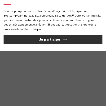
Nous utilisons des cookies pour vous offrir la meilleure expérience
Envie de plonger au cœur de la création d’un jeu vidéo ? Rejoignez notre
Gérer la confidentialité
Mentions légales
Formations professionnelles
sur notre site. Pour en savoir plus sur les cookies utilisés, gérez
Bootcamp Gaming les 20 & 21 octobre 2026 à La Horde ! 🎮 Deux jours immersifs,
préférences
vos
. Pour plus d'informations,
consultez notre
gratuits et ouverts à tous.tes, pour perfectionner vos compétences en game
Livret
Certificat
politique de confidentialité
.
design, développement et création. 👾 Vous aurez l’occasion : * d’explorer le
d'accueil
Qualiopi
processus de création d’un jeu…
Tout refuser
Choisir
© 2026 La Horde – Si vous êtes en situation de handicap, vous pouvez nous
contacter pour organiser votre accueil dans les meilleures conditions.
Je participe
Tout accepter