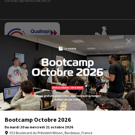
contact@lahorde.tech
×
Bootcamp
Octobre
2026
Bootcamp Octobre 2026
Du
mardi 20
au
mercredi 21
octobre 2026
353 Boulevard du Président Wilson, Bordeaux, France